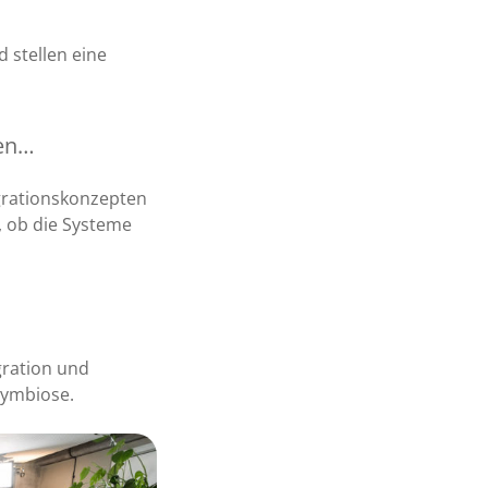
d stellen eine
ten…
egrationskonzepten
 ob die Systeme
gration und
Symbiose.