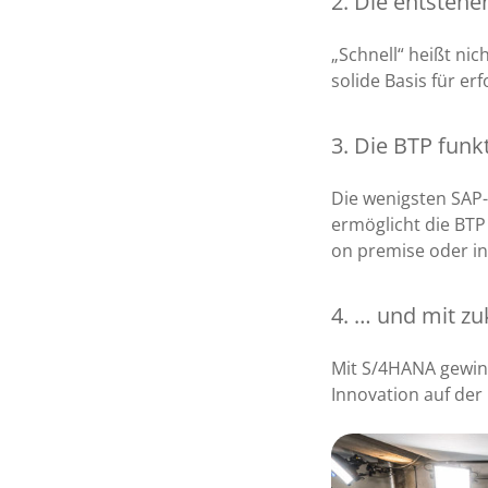
2. Die entsteh
„Schnell“ heißt nic
solide Basis für er
3. Die BTP funk
Die wenigsten SAP-
ermöglicht die BT
on premise oder in
4. … und mit z
Mit S/4HANA gewinn
Innovation auf der