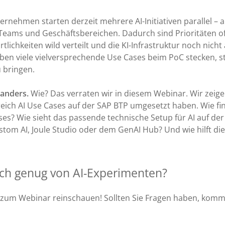
ernehmen starten derzeit mehrere AI-Initiativen parallel – 
Teams und Geschäftsbereichen. Dadurch sind Prioritäten oft
rtlichkeiten wild verteilt und die KI-Infrastruktur noch nich
eiben viele vielversprechende Use Cases beim PoC stecken, 
 bringen.
 anders.
Wie? Das verraten wir in diesem Webinar. Wir zeige
reich AI Use Cases auf der SAP BTP umgesetzt haben. Wie fi
ases? Wie sieht das passende technische Setup für AI auf de
stom AI, Joule Studio oder dem GenAI Hub? Und wie hilft die
ch genug von AI-Experimenten?
g zum Webinar reinschauen! Sollten Sie Fragen haben, komme