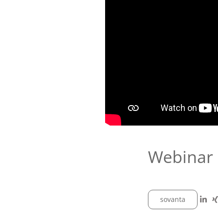
Webinar 
sovanta