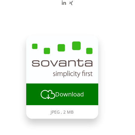
Download
JPEG
,
2 MB