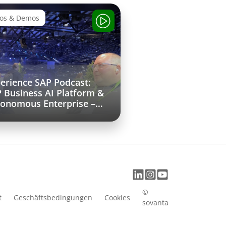
eos & Demos
erience SAP Podcast:
 Business AI Platform &
onomous Enterprise –
 Sapphire Recap
©
t
Geschäftsbedingungen
Cookies
sovanta