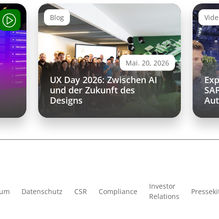
Blog
Vid
Mai. 20, 2026
UX Day 2026: Zwischen AI
Exp
und der Zukunft des
SAP
Designs
Aut
SAP
Investor
sum
Datenschutz
CSR
Compliance
Presseki
Relations