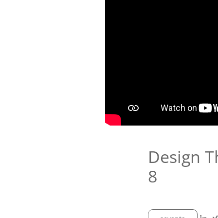
Design T
8