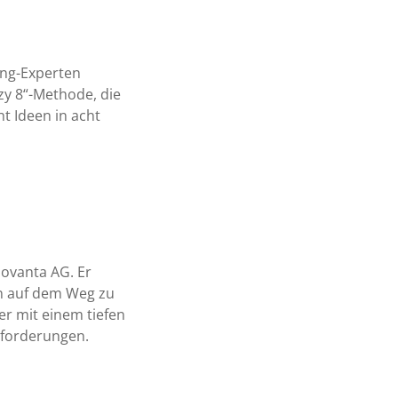
ing-Experten
zy 8“-Methode, die
t Ideen in acht
sovanta AG. Er
n auf dem Weg zu
r mit einem tiefen
nforderungen.